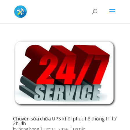
Chuyên sửa chữa UPS khôi phục hệ thống IT từ
2h-4h
by
bong hong
|
Oct 11, 2014
|
Tin tức