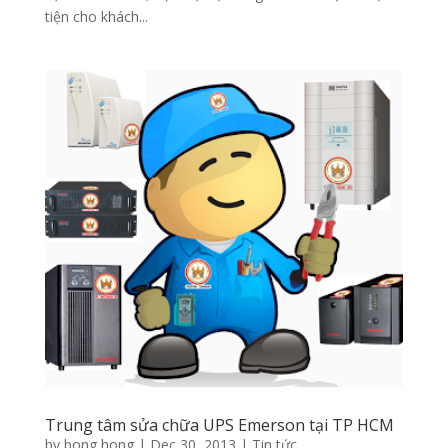
tiện cho khách...
Trung tâm sửa chữa UPS Emerson tại TP HCM
by
bong hong
|
Dec 30, 2013
|
Tin tức