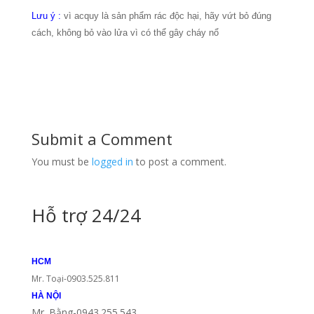
Lưu ý :
vì acquy là sản phẩm rác độc hại, hãy vứt bỏ đúng
cách, không bỏ vào lửa vì có thể gây cháy nổ
Submit a Comment
You must be
logged in
to post a comment.
Hỗ trợ 24/24
HCM
Mr. Toại-0903.525.811
HÀ NỘI
Mr. Bằng-0943.255.543