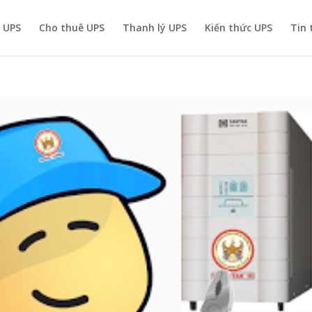
ì UPS
Cho thuê UPS
Thanh lý UPS
Kiến thức UPS
Tin 