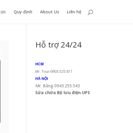
tức
Quy định
About Us
Liên hệ
Hỗ trợ 24/24
HCM
Mr. Toại-0903.525.811
HÀ NỘI
Mr. Bằng-0943.255.543
Sửa chữa Bộ lưu điện UPS